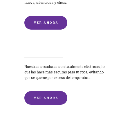
nueva, silenciosa y eficaz.
VER AHORA
Secadoras
Nuestras secadoras son totalmente eléctricas, lo
que las hace más seguras para tu ropa, evitando
que se queme por exceso de temperatura.
VER AHORA
Lavado de mantas y edredones por
encargo