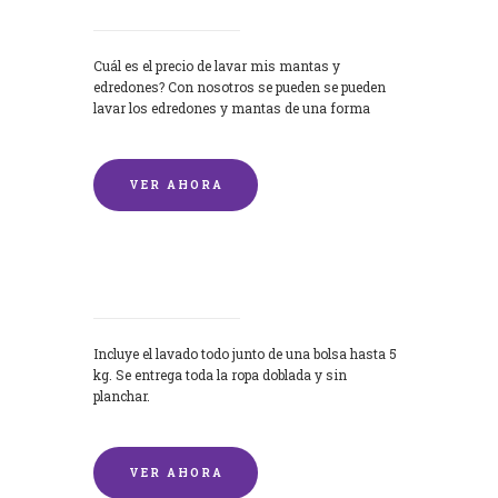
Cuál es el precio de lavar mis mantas y
edredones? Con nosotros se pueden se pueden
lavar los edredones y mantas de una forma
rápida y...
VER AHORA
Lavandería por Kilo
Incluye el lavado todo junto de una bolsa hasta 5
kg. Se entrega toda la ropa doblada y sin
planchar.
VER AHORA