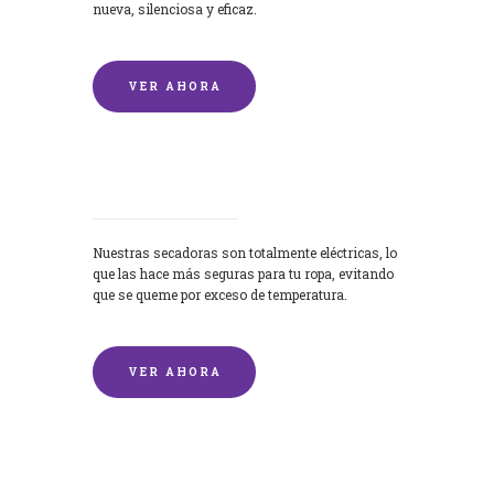
nueva, silenciosa y eficaz.
VER AHORA
Secadoras
Nuestras secadoras son totalmente eléctricas, lo
que las hace más seguras para tu ropa, evitando
que se queme por exceso de temperatura.
VER AHORA
Lavado de mantas y edredones por
encargo