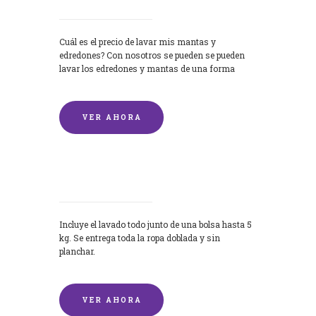
Cuál es el precio de lavar mis mantas y
edredones? Con nosotros se pueden se pueden
lavar los edredones y mantas de una forma
rápida y...
VER AHORA
Lavandería por Kilo
Incluye el lavado todo junto de una bolsa hasta 5
kg. Se entrega toda la ropa doblada y sin
planchar.
VER AHORA