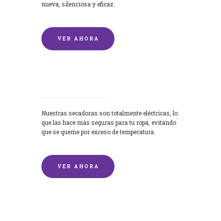
nueva, silenciosa y eficaz.
VER AHORA
Secadoras
Nuestras secadoras son totalmente eléctricas, lo
que las hace más seguras para tu ropa, evitando
que se queme por exceso de temperatura.
VER AHORA
Lavado de mantas y edredones por
encargo