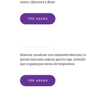
nueva, silenciosa y eficaz.
VER AHORA
Secadoras
Nuestras secadoras son totalmente eléctricas, lo
que las hace más seguras para tu ropa, evitando
que se queme por exceso de temperatura.
VER AHORA
Lavado de mantas y edredones por
encargo