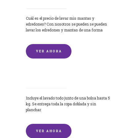
Cuál es el precio de lavar mis mantas y
edredones? Con nosotros se pueden se pueden
lavar los edredones y mantas de una forma
rápida y...
VER AHORA
Lavandería por Kilo
Incluye el lavado todo junto de una bolsa hasta 5
kg. Se entrega toda la ropa doblada y sin
planchar.
VER AHORA