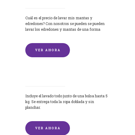
Cuál es el precio de lavar mis mantas y
edredones? Con nosotros se pueden se pueden
lavar los edredones y mantas de una forma
rápida y...
VER AHORA
Lavandería por Kilo
Incluye el lavado todo junto de una bolsa hasta 5
kg. Se entrega toda la ropa doblada y sin
planchar.
VER AHORA