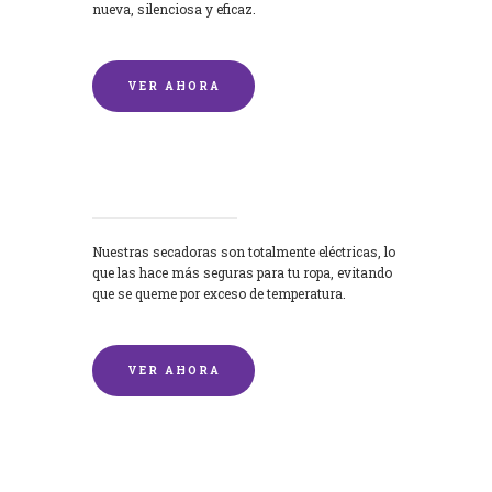
nueva, silenciosa y eficaz.
VER AHORA
Secadoras
Nuestras secadoras son totalmente eléctricas, lo
que las hace más seguras para tu ropa, evitando
que se queme por exceso de temperatura.
VER AHORA
Lavado de mantas y edredones por
encargo