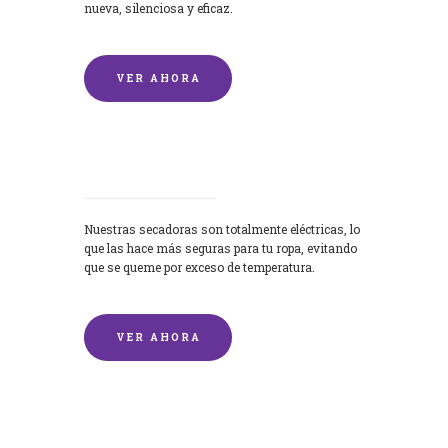
nueva, silenciosa y eficaz.
VER AHORA
Secadoras
Nuestras secadoras son totalmente eléctricas, lo
que las hace más seguras para tu ropa, evitando
que se queme por exceso de temperatura.
VER AHORA
Lavado de mantas y edredones por
encargo