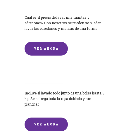
Cuál es el precio de lavar mis mantas y
edredones? Con nosotros se pueden se pueden
lavar los edredones y mantas de una forma
rápida y...
VER AHORA
Lavandería por Kilo
Incluye el lavado todo junto de una bolsa hasta 5
kg. Se entrega toda la ropa doblada y sin
planchar.
VER AHORA