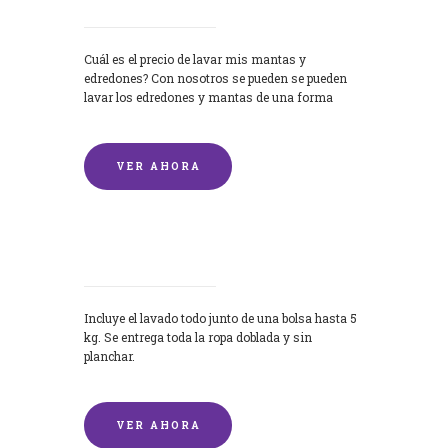
Cuál es el precio de lavar mis mantas y
edredones? Con nosotros se pueden se pueden
lavar los edredones y mantas de una forma
rápida y...
VER AHORA
Lavandería por Kilo
Incluye el lavado todo junto de una bolsa hasta 5
kg. Se entrega toda la ropa doblada y sin
planchar.
VER AHORA