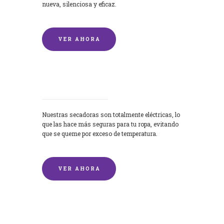
nueva, silenciosa y eficaz.
VER AHORA
Secadoras
Nuestras secadoras son totalmente eléctricas, lo
que las hace más seguras para tu ropa, evitando
que se queme por exceso de temperatura.
VER AHORA
Lavado de mantas y edredones por
encargo