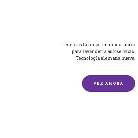
Lavadoras
Tenemos lo mejor en maquinaria
para lavandería autoservicio.
Tecnología alemana nueva,
silenciosa y eficaz.
VER AHORA
Lavado de mantas y
edredones por encargo