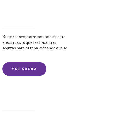
Secadoras
Nuestras secadoras son totalmente
eléctricas, lo que las hace más
seguras para tu ropa, evitando que se
queme por exceso de temperatura.
VER AHORA
Lavandería por Kilo