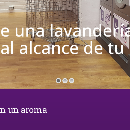
de una lavanderí
 al alcance de t
on un aroma