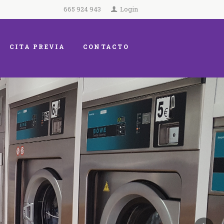
665 924 943
Login
CITA PREVIA
CONTACTO