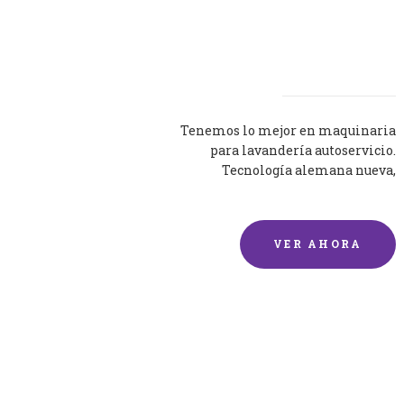
Lavadoras
Tenemos lo mejor en maquinaria
para lavandería autoservicio.
Tecnología alemana nueva,
silenciosa y eficaz.
VER AHORA
Lavado de mantas y
edredones por encargo