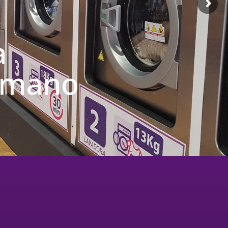
a
u mano