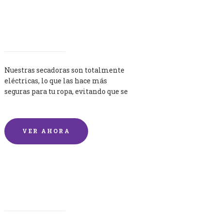
Secadoras
Nuestras secadoras son totalmente
eléctricas, lo que las hace más
seguras para tu ropa, evitando que se
queme por exceso de temperatura.
VER AHORA
Lavandería por Kilo