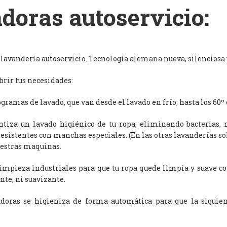
doras autoservicio:
avandería autoservicio. Tecnología alemana nueva, silenciosa y
rir tus necesidades:
ramas de lavado, que van desde el lavado en frío, hasta los 60º 
antiza un lavado higiénico de tu ropa, eliminando bacterias, 
resistentes con manchas especiales. (En las otras lavanderías s
uestras maquinas.
limpieza industriales para que tu ropa quede limpia y suave c
nte, ni suavizante.
adoras se higieniza de forma automática para que la siguien