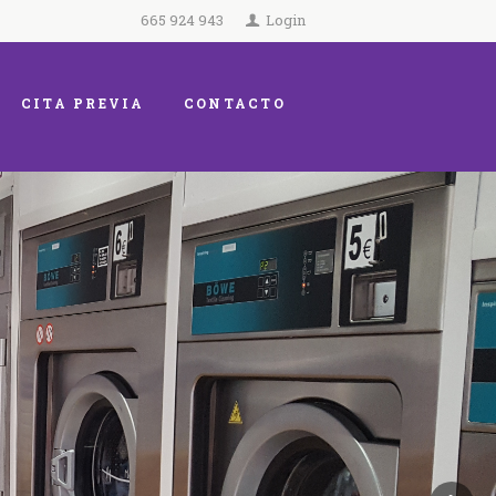
665 924 943
Login
CITA PREVIA
CONTACTO