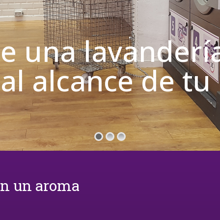
de una lavanderí
 al alcance de t
on un aroma