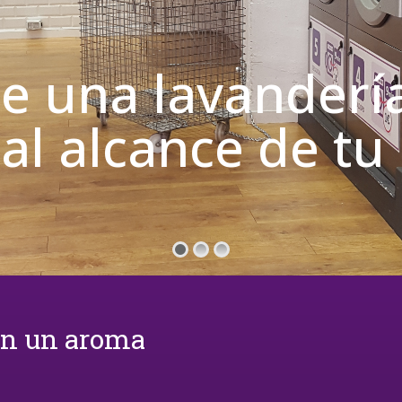
de una lavanderí
 al alcance de t
on un aroma