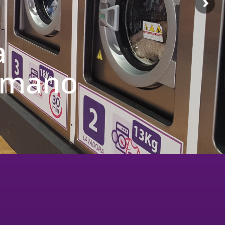
a
u mano