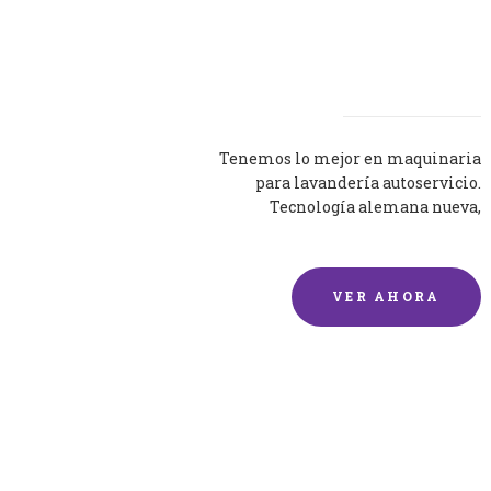
Lavadoras
Tenemos lo mejor en maquinaria
para lavandería autoservicio.
Tecnología alemana nueva,
silenciosa y eficaz.
VER AHORA
Lavado de mantas y
edredones por encargo