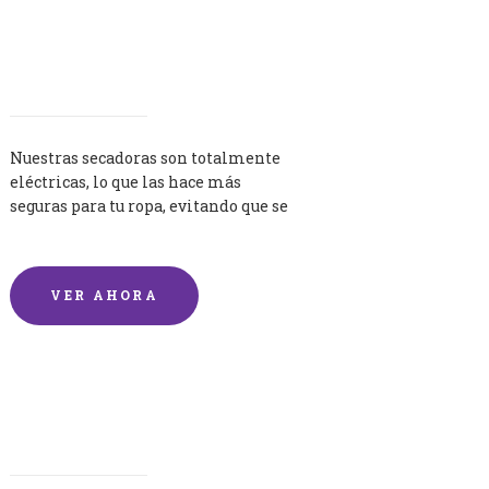
Secadoras
Nuestras secadoras son totalmente
eléctricas, lo que las hace más
seguras para tu ropa, evitando que se
queme por exceso de temperatura.
VER AHORA
Lavandería por Kilo