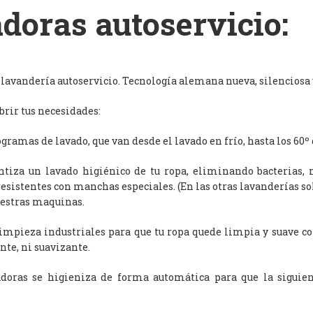
doras autoservicio:
avandería autoservicio. Tecnología alemana nueva, silenciosa y
rir tus necesidades:
ramas de lavado, que van desde el lavado en frío, hasta los 60º 
antiza un lavado higiénico de tu ropa, eliminando bacterias, 
resistentes con manchas especiales. (En las otras lavanderías s
uestras maquinas.
limpieza industriales para que tu ropa quede limpia y suave c
nte, ni suavizante.
adoras se higieniza de forma automática para que la siguien