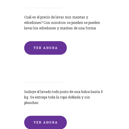
Cuál es el precio de lavar mis mantas y
edredones? Con nosotros se pueden se pueden
lavar los edredones y mantas de una forma
rápida y...
VER AHORA
Lavandería por Kilo
Incluye el lavado todo junto de una bolsa hasta 5
kg. Se entrega toda la ropa doblada y sin
planchar.
VER AHORA