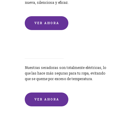
nueva, silenciosa y eficaz.
VER AHORA
Secadoras
Nuestras secadoras son totalmente eléctricas, lo
que las hace más seguras para tu ropa, evitando
que se queme por exceso de temperatura.
VER AHORA
Lavado de mantas y edredones por
encargo