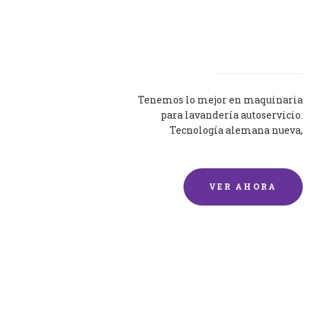
Lavadoras
Tenemos lo mejor en maquinaria
para lavandería autoservicio.
Tecnología alemana nueva,
silenciosa y eficaz.
VER AHORA
Lavado de mantas y
edredones por encargo