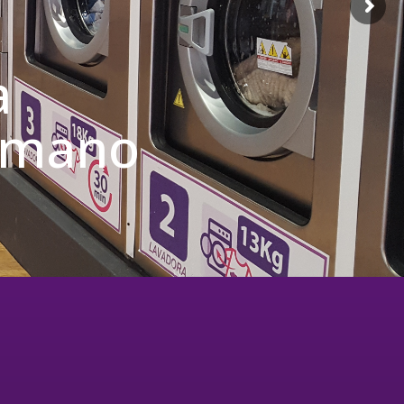
a
u mano