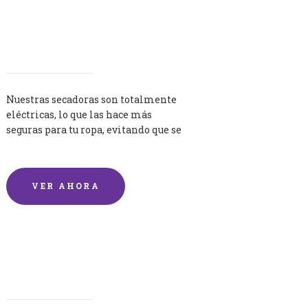
Secadoras
Nuestras secadoras son totalmente
eléctricas, lo que las hace más
seguras para tu ropa, evitando que se
queme por exceso de temperatura.
VER AHORA
Lavandería por Kilo