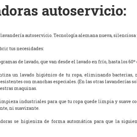
doras autoservicio:
avandería autoservicio. Tecnología alemana nueva, silenciosa y
rir tus necesidades:
ramas de lavado, que van desde el lavado en frío, hasta los 60º 
antiza un lavado higiénico de tu ropa, eliminando bacterias, 
resistentes con manchas especiales. (En las otras lavanderías s
uestras maquinas.
limpieza industriales para que tu ropa quede limpia y suave c
nte, ni suavizante.
adoras se higieniza de forma automática para que la siguien