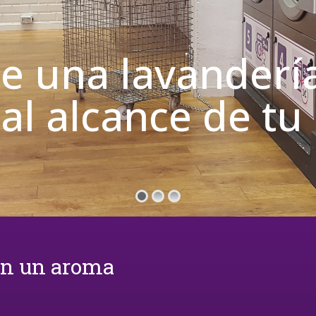
de una lavanderí
 al alcance de t
on un aroma