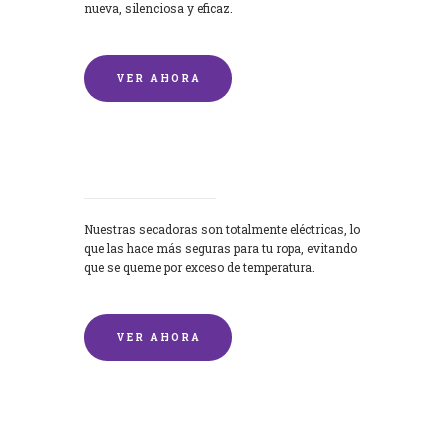
nueva, silenciosa y eficaz.
VER AHORA
Secadoras
Nuestras secadoras son totalmente eléctricas, lo
que las hace más seguras para tu ropa, evitando
que se queme por exceso de temperatura.
VER AHORA
Lavado de mantas y edredones por
encargo