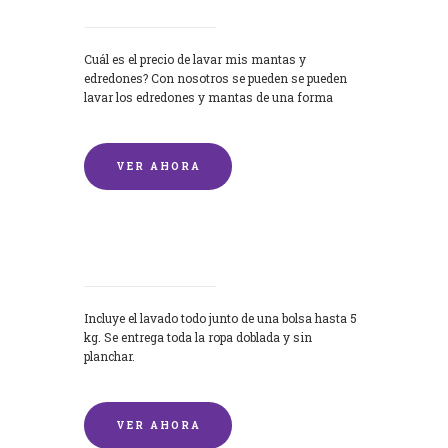
Cuál es el precio de lavar mis mantas y
edredones? Con nosotros se pueden se pueden
lavar los edredones y mantas de una forma
rápida y...
VER AHORA
Lavandería por Kilo
Incluye el lavado todo junto de una bolsa hasta 5
kg. Se entrega toda la ropa doblada y sin
planchar.
VER AHORA