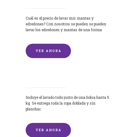
Cuál es el precio de lavar mis mantas y
edredones? Con nosotros se pueden se pueden
lavar los edredones y mantas de una forma
rápida y...
VER AHORA
Lavandería por Kilo
Incluye el lavado todo junto de una bolsa hasta 5
kg. Se entrega toda la ropa doblada y sin
planchar.
VER AHORA