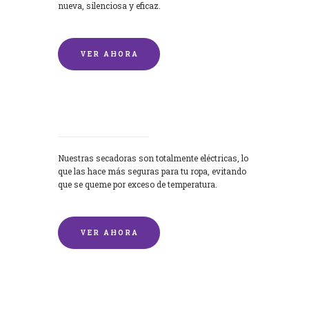
nueva, silenciosa y eficaz.
VER AHORA
Secadoras
Nuestras secadoras son totalmente eléctricas, lo
que las hace más seguras para tu ropa, evitando
que se queme por exceso de temperatura.
VER AHORA
Lavado de mantas y edredones por
encargo