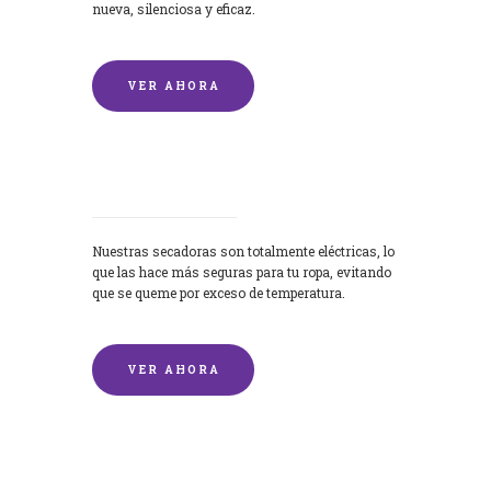
nueva, silenciosa y eficaz.
VER AHORA
Secadoras
Nuestras secadoras son totalmente eléctricas, lo
que las hace más seguras para tu ropa, evitando
que se queme por exceso de temperatura.
VER AHORA
Lavado de mantas y edredones por
encargo