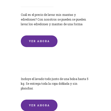
Cuál es el precio de lavar mis mantas y
edredones? Con nosotros se pueden se pueden
lavar los edredones y mantas de una forma
rápida y...
VER AHORA
Lavandería por Kilo
Incluye el lavado todo junto de una bolsa hasta 5
kg. Se entrega toda la ropa doblada y sin
planchar.
VER AHORA