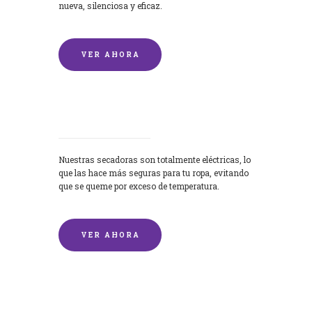
nueva, silenciosa y eficaz.
VER AHORA
Secadoras
Nuestras secadoras son totalmente eléctricas, lo
que las hace más seguras para tu ropa, evitando
que se queme por exceso de temperatura.
VER AHORA
Lavado de mantas y edredones por
encargo