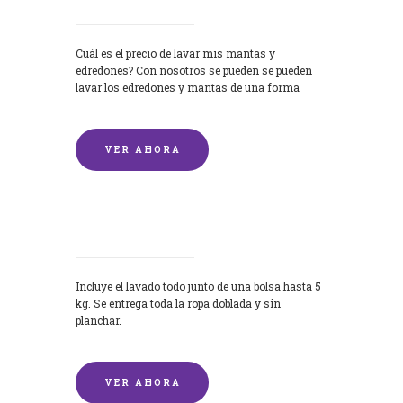
Cuál es el precio de lavar mis mantas y
edredones? Con nosotros se pueden se pueden
lavar los edredones y mantas de una forma
rápida y...
VER AHORA
Lavandería por Kilo
Incluye el lavado todo junto de una bolsa hasta 5
kg. Se entrega toda la ropa doblada y sin
planchar.
VER AHORA