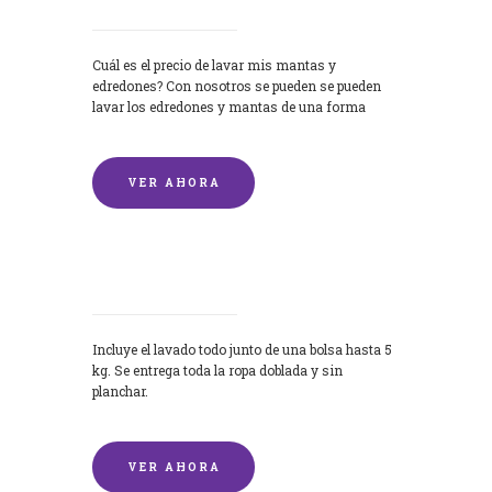
Cuál es el precio de lavar mis mantas y
edredones? Con nosotros se pueden se pueden
lavar los edredones y mantas de una forma
rápida y...
VER AHORA
Lavandería por Kilo
Incluye el lavado todo junto de una bolsa hasta 5
kg. Se entrega toda la ropa doblada y sin
planchar.
VER AHORA