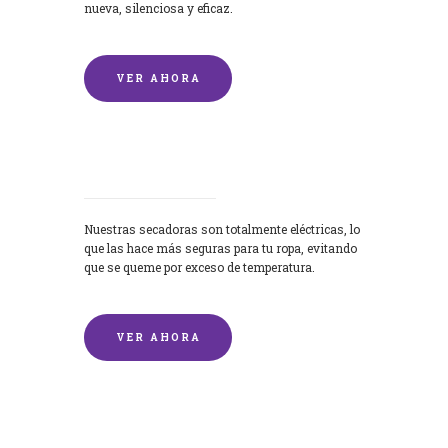
nueva, silenciosa y eficaz.
VER AHORA
Secadoras
Nuestras secadoras son totalmente eléctricas, lo
que las hace más seguras para tu ropa, evitando
que se queme por exceso de temperatura.
VER AHORA
Lavado de mantas y edredones por
encargo