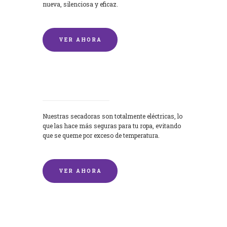
nueva, silenciosa y eficaz.
VER AHORA
Secadoras
Nuestras secadoras son totalmente eléctricas, lo
que las hace más seguras para tu ropa, evitando
que se queme por exceso de temperatura.
VER AHORA
Lavado de mantas y edredones por
encargo