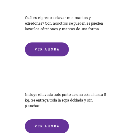
Cuál es el precio de lavar mis mantas y
edredones? Con nosotros se pueden se pueden
lavar los edredones y mantas de una forma
rápida y...
VER AHORA
Lavandería por Kilo
Incluye el lavado todo junto de una bolsa hasta 5
kg. Se entrega toda la ropa doblada y sin
planchar.
VER AHORA