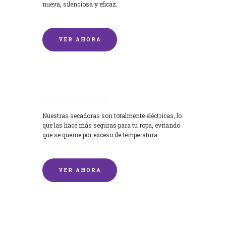
nueva, silenciosa y eficaz.
VER AHORA
Secadoras
Nuestras secadoras son totalmente eléctricas, lo
que las hace más seguras para tu ropa, evitando
que se queme por exceso de temperatura.
VER AHORA
Lavado de mantas y edredones por
encargo