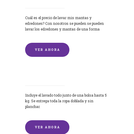
Cuál es el precio de lavar mis mantas y
edredones? Con nosotros se pueden se pueden
lavar los edredones y mantas de una forma
rápida y...
VER AHORA
Lavandería por Kilo
Incluye el lavado todo junto de una bolsa hasta 5
kg. Se entrega toda la ropa doblada y sin
planchar.
VER AHORA