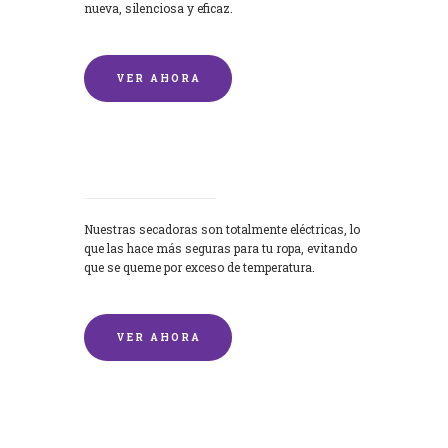
nueva, silenciosa y eficaz.
VER AHORA
Secadoras
Nuestras secadoras son totalmente eléctricas, lo
que las hace más seguras para tu ropa, evitando
que se queme por exceso de temperatura.
VER AHORA
Lavado de mantas y edredones por
encargo