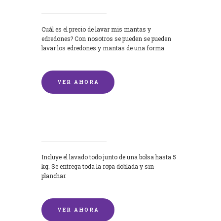
Cuál es el precio de lavar mis mantas y
edredones? Con nosotros se pueden se pueden
lavar los edredones y mantas de una forma
rápida y...
VER AHORA
Lavandería por Kilo
Incluye el lavado todo junto de una bolsa hasta 5
kg. Se entrega toda la ropa doblada y sin
planchar.
VER AHORA