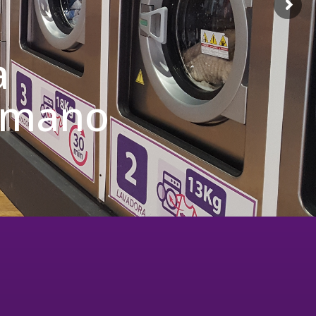
a
u mano