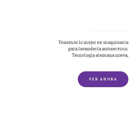
Lavadoras
Tenemos lo mejor en maquinaria
para lavandería autoservicio.
Tecnología alemana nueva,
silenciosa y eficaz.
VER AHORA
Lavado de mantas y
edredones por encargo