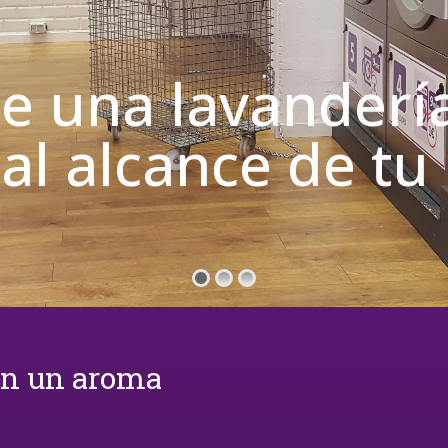
de una lavanderí
 al alcance de t
on un aroma