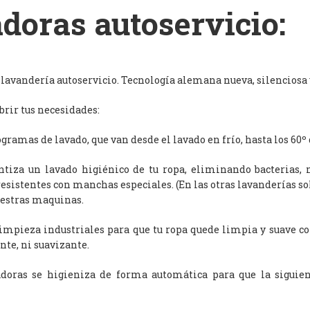
doras autoservicio:
avandería autoservicio. Tecnología alemana nueva, silenciosa y
rir tus necesidades:
ramas de lavado, que van desde el lavado en frío, hasta los 60º 
antiza un lavado higiénico de tu ropa, eliminando bacterias, 
resistentes con manchas especiales. (En las otras lavanderías s
uestras maquinas.
limpieza industriales para que tu ropa quede limpia y suave c
nte, ni suavizante.
adoras se higieniza de forma automática para que la siguien