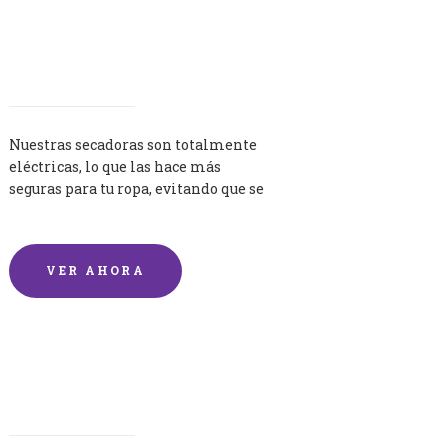
Secadoras
Nuestras secadoras son totalmente
eléctricas, lo que las hace más
seguras para tu ropa, evitando que se
queme por exceso de temperatura.
VER AHORA
Lavandería por Kilo