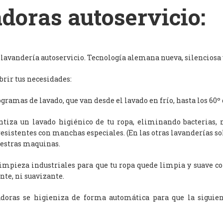
doras autoservicio:
avandería autoservicio. Tecnología alemana nueva, silenciosa y
rir tus necesidades:
ramas de lavado, que van desde el lavado en frío, hasta los 60º 
antiza un lavado higiénico de tu ropa, eliminando bacterias, 
resistentes con manchas especiales. (En las otras lavanderías s
uestras maquinas.
limpieza industriales para que tu ropa quede limpia y suave c
nte, ni suavizante.
adoras se higieniza de forma automática para que la siguien