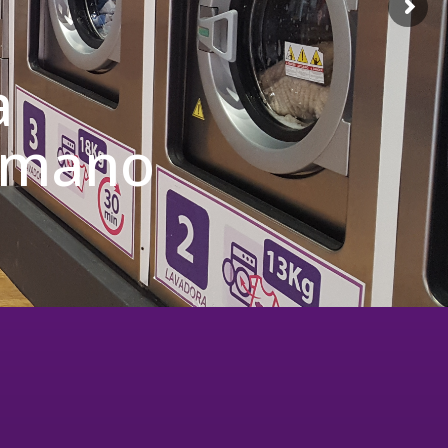
a
u mano