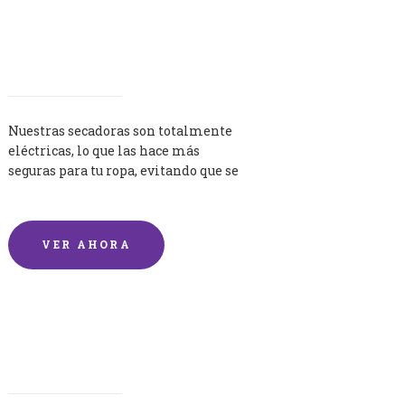
Secadoras
Nuestras secadoras son totalmente
eléctricas, lo que las hace más
seguras para tu ropa, evitando que se
queme por exceso de temperatura.
VER AHORA
Lavandería por Kilo