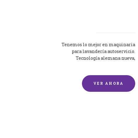
Lavadoras
Tenemos lo mejor en maquinaria
para lavandería autoservicio.
Tecnología alemana nueva,
silenciosa y eficaz.
VER AHORA
Lavado de mantas y
edredones por encargo