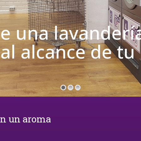
de una lavanderí
 al alcance de t
on un aroma