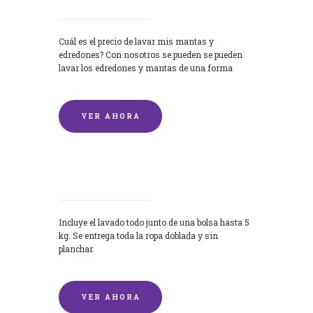
Cuál es el precio de lavar mis mantas y
edredones? Con nosotros se pueden se pueden
lavar los edredones y mantas de una forma
rápida y...
VER AHORA
Lavandería por Kilo
Incluye el lavado todo junto de una bolsa hasta 5
kg. Se entrega toda la ropa doblada y sin
planchar.
VER AHORA