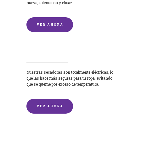
nueva, silenciosa y eficaz.
VER AHORA
Secadoras
Nuestras secadoras son totalmente eléctricas, lo
que las hace más seguras para tu ropa, evitando
que se queme por exceso de temperatura.
VER AHORA
Lavado de mantas y edredones por
encargo