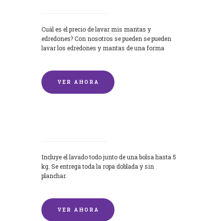
Cuál es el precio de lavar mis mantas y
edredones? Con nosotros se pueden se pueden
lavar los edredones y mantas de una forma
rápida y...
VER AHORA
Lavandería por Kilo
Incluye el lavado todo junto de una bolsa hasta 5
kg. Se entrega toda la ropa doblada y sin
planchar.
VER AHORA