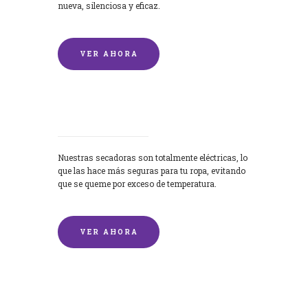
nueva, silenciosa y eficaz.
VER AHORA
Secadoras
Nuestras secadoras son totalmente eléctricas, lo
que las hace más seguras para tu ropa, evitando
que se queme por exceso de temperatura.
VER AHORA
Lavado de mantas y edredones por
encargo