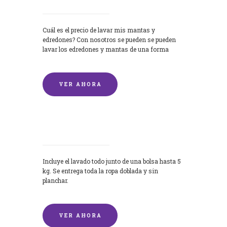
Cuál es el precio de lavar mis mantas y
edredones? Con nosotros se pueden se pueden
lavar los edredones y mantas de una forma
rápida y...
VER AHORA
Lavandería por Kilo
Incluye el lavado todo junto de una bolsa hasta 5
kg. Se entrega toda la ropa doblada y sin
planchar.
VER AHORA