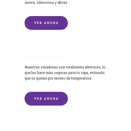
nueva, silenciosa y eficaz.
VER AHORA
Secadoras
Nuestras secadoras son totalmente eléctricas, lo
que las hace más seguras para tu ropa, evitando
que se queme por exceso de temperatura.
VER AHORA
Lavado de mantas y edredones por
encargo