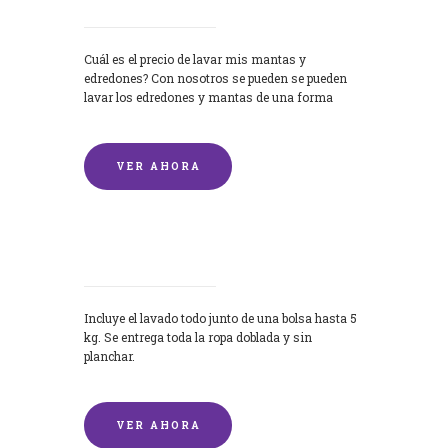
Cuál es el precio de lavar mis mantas y
edredones? Con nosotros se pueden se pueden
lavar los edredones y mantas de una forma
rápida y...
VER AHORA
Lavandería por Kilo
Incluye el lavado todo junto de una bolsa hasta 5
kg. Se entrega toda la ropa doblada y sin
planchar.
VER AHORA