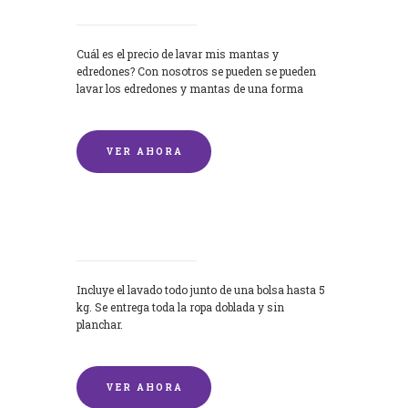
Cuál es el precio de lavar mis mantas y
edredones? Con nosotros se pueden se pueden
lavar los edredones y mantas de una forma
rápida y...
VER AHORA
Lavandería por Kilo
Incluye el lavado todo junto de una bolsa hasta 5
kg. Se entrega toda la ropa doblada y sin
planchar.
VER AHORA