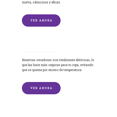
nueva, silenciosa y eficaz.
VER AHORA
Secadoras
Nuestras secadoras son totalmente eléctricas, lo
que las hace más seguras para tu ropa, evitando
que se queme por exceso de temperatura.
VER AHORA
Lavado de mantas y edredones por
encargo