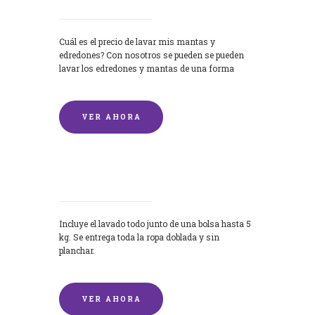
Cuál es el precio de lavar mis mantas y
edredones? Con nosotros se pueden se pueden
lavar los edredones y mantas de una forma
rápida y...
VER AHORA
Lavandería por Kilo
Incluye el lavado todo junto de una bolsa hasta 5
kg. Se entrega toda la ropa doblada y sin
planchar.
VER AHORA