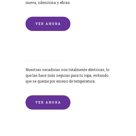
nueva, silenciosa y eficaz.
VER AHORA
Secadoras
Nuestras secadoras son totalmente eléctricas, lo
que las hace más seguras para tu ropa, evitando
que se queme por exceso de temperatura.
VER AHORA
Lavado de mantas y edredones por
encargo