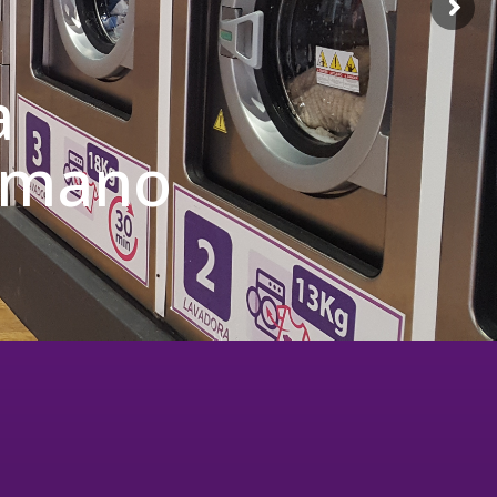
a
u mano