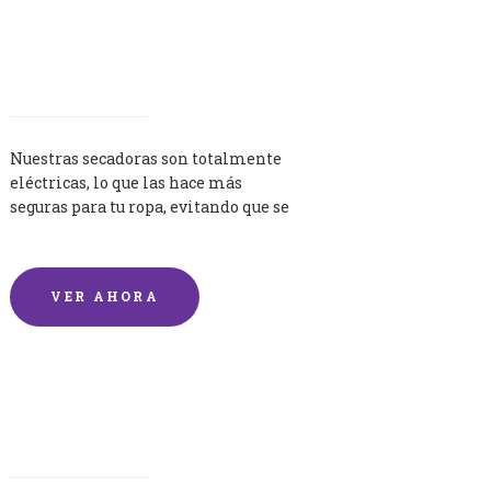
Secadoras
Nuestras secadoras son totalmente
eléctricas, lo que las hace más
seguras para tu ropa, evitando que se
queme por exceso de temperatura.
VER AHORA
Lavandería por Kilo