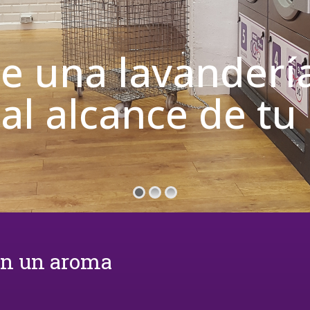
de una lavanderí
 al alcance de t
on un aroma