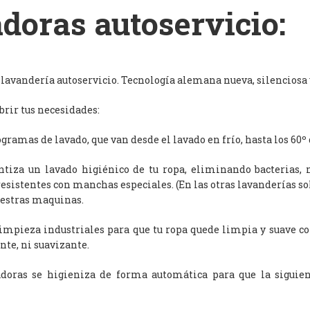
doras autoservicio:
avandería autoservicio. Tecnología alemana nueva, silenciosa y
rir tus necesidades:
ramas de lavado, que van desde el lavado en frío, hasta los 60º 
antiza un lavado higiénico de tu ropa, eliminando bacterias, 
resistentes con manchas especiales. (En las otras lavanderías s
uestras maquinas.
limpieza industriales para que tu ropa quede limpia y suave c
nte, ni suavizante.
adoras se higieniza de forma automática para que la siguien