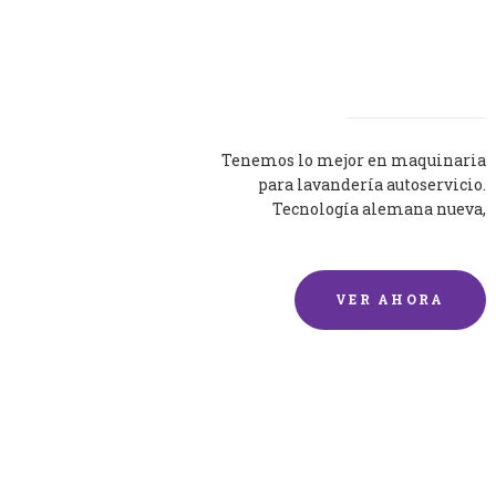
Lavadoras
Tenemos lo mejor en maquinaria
para lavandería autoservicio.
Tecnología alemana nueva,
silenciosa y eficaz.
VER AHORA
Lavado de mantas y
edredones por encargo