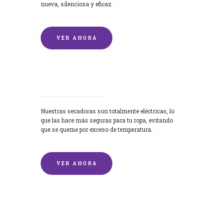
nueva, silenciosa y eficaz.
VER AHORA
Secadoras
Nuestras secadoras son totalmente eléctricas, lo
que las hace más seguras para tu ropa, evitando
que se queme por exceso de temperatura.
VER AHORA
Lavado de mantas y edredones por
encargo