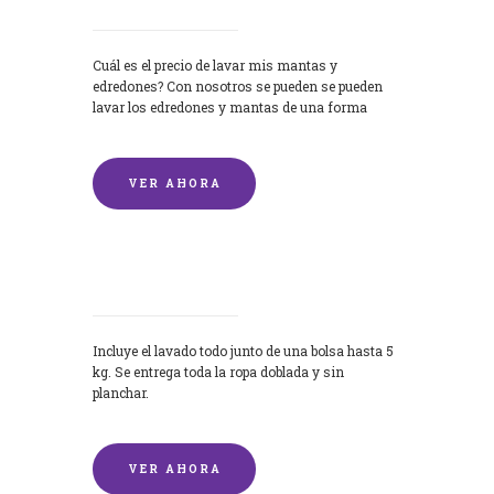
Cuál es el precio de lavar mis mantas y
edredones? Con nosotros se pueden se pueden
lavar los edredones y mantas de una forma
rápida y...
VER AHORA
Lavandería por Kilo
Incluye el lavado todo junto de una bolsa hasta 5
kg. Se entrega toda la ropa doblada y sin
planchar.
VER AHORA