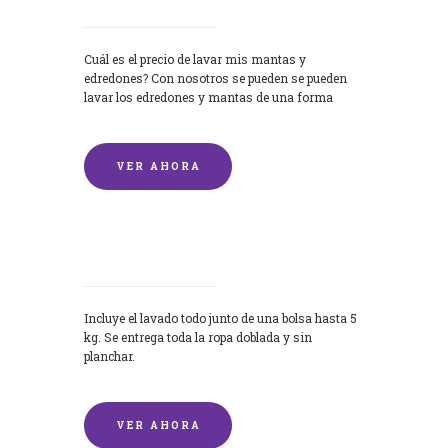
Cuál es el precio de lavar mis mantas y
edredones? Con nosotros se pueden se pueden
lavar los edredones y mantas de una forma
rápida y...
VER AHORA
Lavandería por Kilo
Incluye el lavado todo junto de una bolsa hasta 5
kg. Se entrega toda la ropa doblada y sin
planchar.
VER AHORA