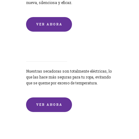
nueva, silenciosa y eficaz.
VER AHORA
Secadoras
Nuestras secadoras son totalmente eléctricas, lo
que las hace más seguras para tu ropa, evitando
que se queme por exceso de temperatura.
VER AHORA
Lavado de mantas y edredones por
encargo