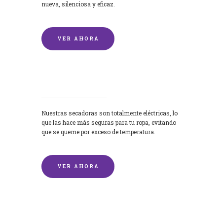
nueva, silenciosa y eficaz.
VER AHORA
Secadoras
Nuestras secadoras son totalmente eléctricas, lo
que las hace más seguras para tu ropa, evitando
que se queme por exceso de temperatura.
VER AHORA
Lavado de mantas y edredones por
encargo