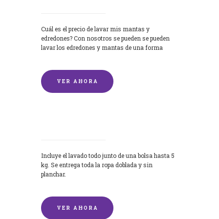
Cuál es el precio de lavar mis mantas y
edredones? Con nosotros se pueden se pueden
lavar los edredones y mantas de una forma
rápida y...
VER AHORA
Lavandería por Kilo
Incluye el lavado todo junto de una bolsa hasta 5
kg. Se entrega toda la ropa doblada y sin
planchar.
VER AHORA