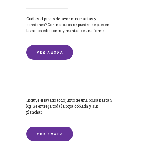
Cuál es el precio de lavar mis mantas y
edredones? Con nosotros se pueden se pueden
lavar los edredones y mantas de una forma
rápida y...
VER AHORA
Lavandería por Kilo
Incluye el lavado todo junto de una bolsa hasta 5
kg. Se entrega toda la ropa doblada y sin
planchar.
VER AHORA