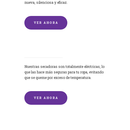
nueva, silenciosa y eficaz.
VER AHORA
Secadoras
Nuestras secadoras son totalmente eléctricas, lo
que las hace más seguras para tu ropa, evitando
que se queme por exceso de temperatura.
VER AHORA
Lavado de mantas y edredones por
encargo