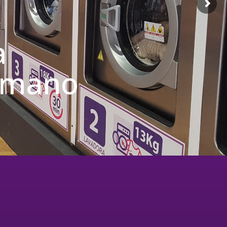
a
u mano