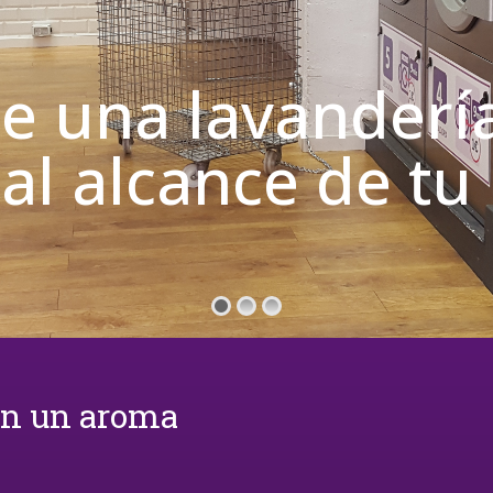
de una lavanderí
 al alcance de t
on un aroma