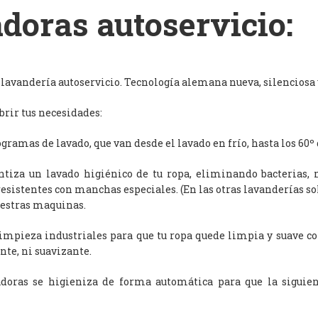
doras autoservicio:
avandería autoservicio. Tecnología alemana nueva, silenciosa y
rir tus necesidades:
ramas de lavado, que van desde el lavado en frío, hasta los 60º 
antiza un lavado higiénico de tu ropa, eliminando bacterias, 
resistentes con manchas especiales. (En las otras lavanderías s
uestras maquinas.
limpieza industriales para que tu ropa quede limpia y suave c
nte, ni suavizante.
adoras se higieniza de forma automática para que la siguien