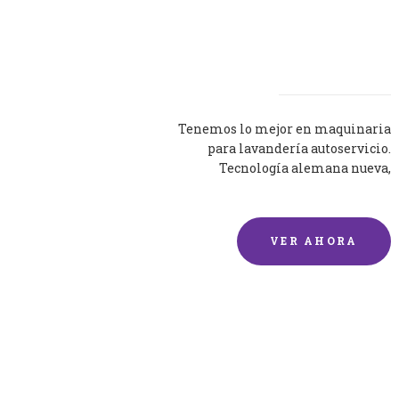
Lavadoras
Tenemos lo mejor en maquinaria
para lavandería autoservicio.
Tecnología alemana nueva,
silenciosa y eficaz.
VER AHORA
Lavado de mantas y
edredones por encargo