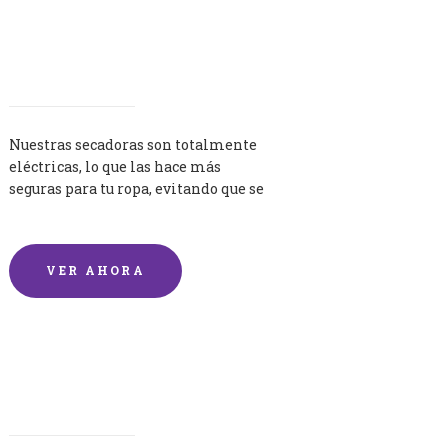
Secadoras
Nuestras secadoras son totalmente
eléctricas, lo que las hace más
seguras para tu ropa, evitando que se
queme por exceso de temperatura.
VER AHORA
Lavandería por Kilo