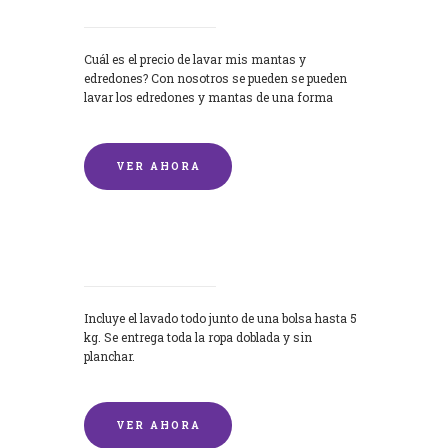
Cuál es el precio de lavar mis mantas y
edredones? Con nosotros se pueden se pueden
lavar los edredones y mantas de una forma
rápida y...
VER AHORA
Lavandería por Kilo
Incluye el lavado todo junto de una bolsa hasta 5
kg. Se entrega toda la ropa doblada y sin
planchar.
VER AHORA