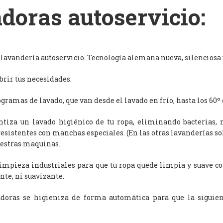
doras autoservicio:
avandería autoservicio. Tecnología alemana nueva, silenciosa y
rir tus necesidades:
ramas de lavado, que van desde el lavado en frío, hasta los 60º 
antiza un lavado higiénico de tu ropa, eliminando bacterias, 
resistentes con manchas especiales. (En las otras lavanderías s
uestras maquinas.
limpieza industriales para que tu ropa quede limpia y suave c
nte, ni suavizante.
adoras se higieniza de forma automática para que la siguien