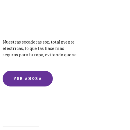
Secadoras
Nuestras secadoras son totalmente
eléctricas, lo que las hace más
seguras para tu ropa, evitando que se
queme por exceso de temperatura.
VER AHORA
Lavandería por Kilo