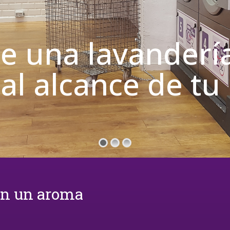
de una lavanderí
 al alcance de t
on un aroma