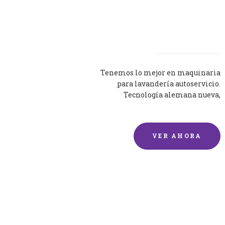
Lavadoras
Tenemos lo mejor en maquinaria
para lavandería autoservicio.
Tecnología alemana nueva,
silenciosa y eficaz.
VER AHORA
Lavado de mantas y
edredones por encargo