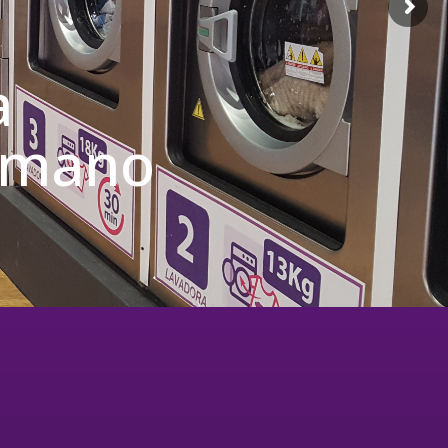
a
u mano