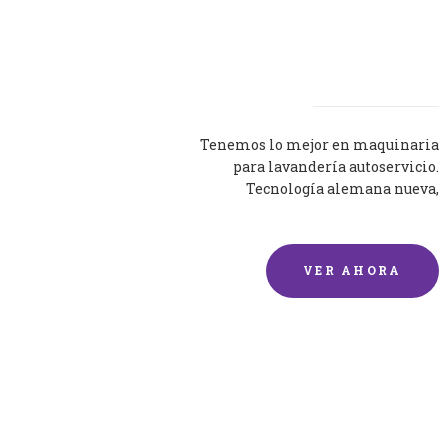
Lavadoras
Tenemos lo mejor en maquinaria
para lavandería autoservicio.
Tecnología alemana nueva,
silenciosa y eficaz.
VER AHORA
Lavado de mantas y
edredones por encargo