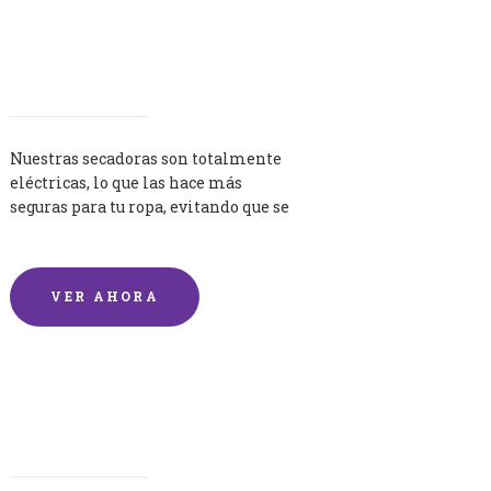
Secadoras
Nuestras secadoras son totalmente
eléctricas, lo que las hace más
seguras para tu ropa, evitando que se
queme por exceso de temperatura.
VER AHORA
Lavandería por Kilo