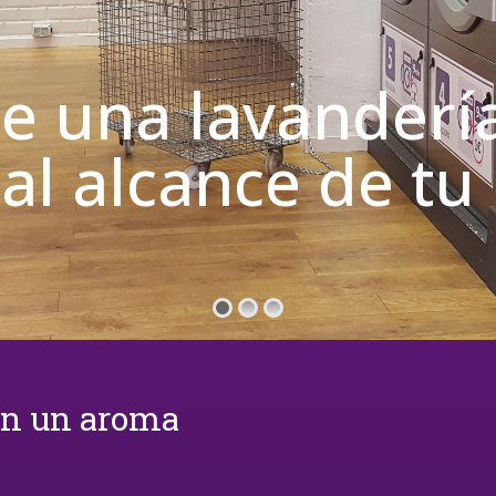
de una lavanderí
 al alcance de t
on un aroma