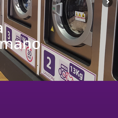
a
u mano