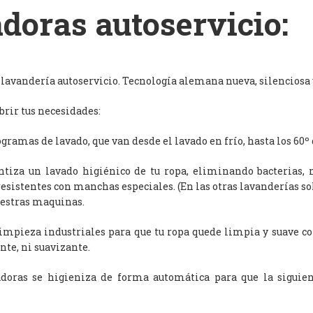
doras autoservicio:
avandería autoservicio. Tecnología alemana nueva, silenciosa y
rir tus necesidades:
ramas de lavado, que van desde el lavado en frío, hasta los 60º 
antiza un lavado higiénico de tu ropa, eliminando bacterias, 
resistentes con manchas especiales. (En las otras lavanderías s
uestras maquinas.
limpieza industriales para que tu ropa quede limpia y suave c
nte, ni suavizante.
adoras se higieniza de forma automática para que la siguien