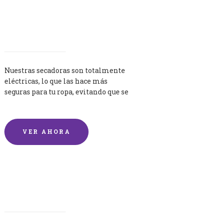
Secadoras
Nuestras secadoras son totalmente
eléctricas, lo que las hace más
seguras para tu ropa, evitando que se
queme por exceso de temperatura.
VER AHORA
Lavandería por Kilo