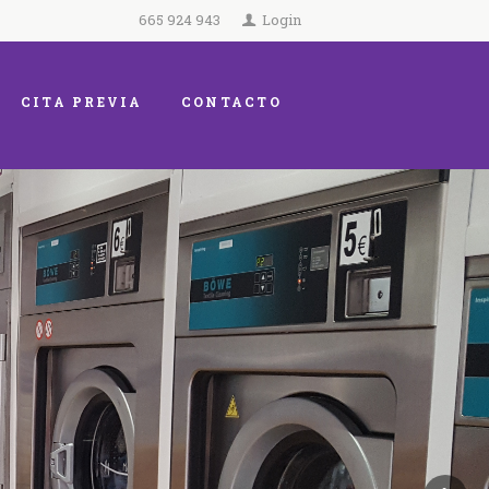
665 924 943
Login
CITA PREVIA
CONTACTO