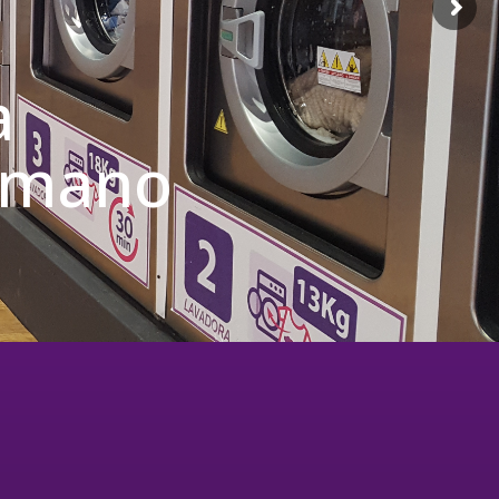
a
u mano