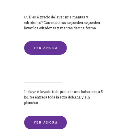
Cuál es el precio de lavar mis mantas y
edredones? Con nosotros se pueden se pueden
lavar los edredones y mantas de una forma
rápida y...
VER AHORA
Lavandería por Kilo
Incluye el lavado todo junto de una bolsa hasta 5
kg. Se entrega toda la ropa doblada y sin
planchar.
VER AHORA