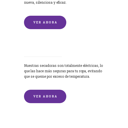
nueva, silenciosa y eficaz.
VER AHORA
Secadoras
Nuestras secadoras son totalmente eléctricas, lo
que las hace más seguras para tu ropa, evitando
que se queme por exceso de temperatura.
VER AHORA
Lavado de mantas y edredones por
encargo