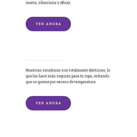
nueva, silenciosa y eficaz.
VER AHORA
Secadoras
Nuestras secadoras son totalmente eléctricas, lo
que las hace más seguras para tu ropa, evitando
que se queme por exceso de temperatura.
VER AHORA
Lavado de mantas y edredones por
encargo