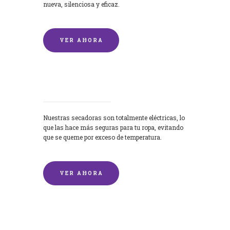
nueva, silenciosa y eficaz.
VER AHORA
Secadoras
Nuestras secadoras son totalmente eléctricas, lo
que las hace más seguras para tu ropa, evitando
que se queme por exceso de temperatura.
VER AHORA
Lavado de mantas y edredones por
encargo