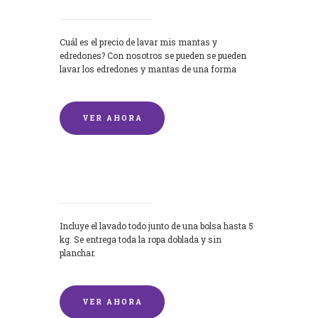
Cuál es el precio de lavar mis mantas y
edredones? Con nosotros se pueden se pueden
lavar los edredones y mantas de una forma
rápida y...
VER AHORA
Lavandería por Kilo
Incluye el lavado todo junto de una bolsa hasta 5
kg. Se entrega toda la ropa doblada y sin
planchar.
VER AHORA