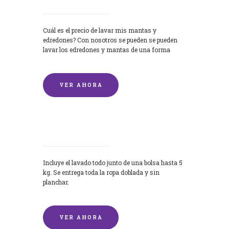
Cuál es el precio de lavar mis mantas y
edredones? Con nosotros se pueden se pueden
lavar los edredones y mantas de una forma
rápida y...
VER AHORA
Lavandería por Kilo
Incluye el lavado todo junto de una bolsa hasta 5
kg. Se entrega toda la ropa doblada y sin
planchar.
VER AHORA