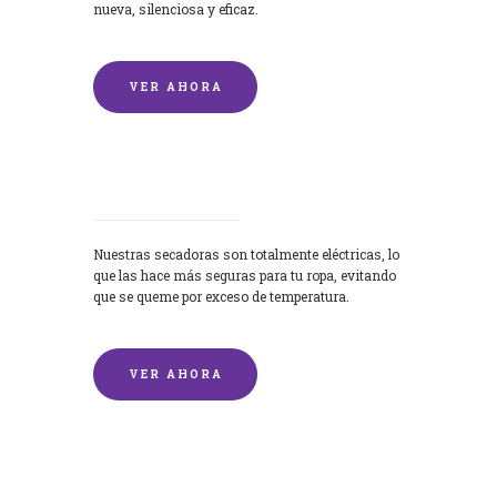
nueva, silenciosa y eficaz.
VER AHORA
Secadoras
Nuestras secadoras son totalmente eléctricas, lo
que las hace más seguras para tu ropa, evitando
que se queme por exceso de temperatura.
VER AHORA
Lavado de mantas y edredones por
encargo