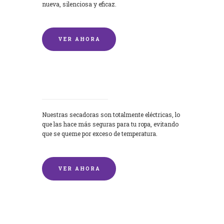
nueva, silenciosa y eficaz.
VER AHORA
Secadoras
Nuestras secadoras son totalmente eléctricas, lo
que las hace más seguras para tu ropa, evitando
que se queme por exceso de temperatura.
VER AHORA
Lavado de mantas y edredones por
encargo