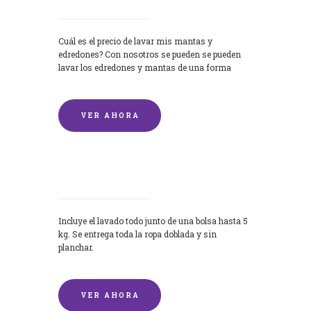
Cuál es el precio de lavar mis mantas y
edredones? Con nosotros se pueden se pueden
lavar los edredones y mantas de una forma
rápida y...
VER AHORA
Lavandería por Kilo
Incluye el lavado todo junto de una bolsa hasta 5
kg. Se entrega toda la ropa doblada y sin
planchar.
VER AHORA