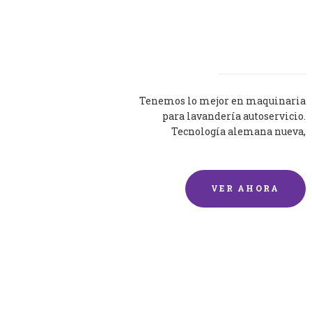
Lavadoras
Tenemos lo mejor en maquinaria
para lavandería autoservicio.
Tecnología alemana nueva,
silenciosa y eficaz.
VER AHORA
Lavado de mantas y
edredones por encargo