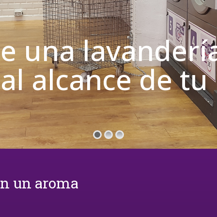
de una lavanderí
 al alcance de t
on un aroma