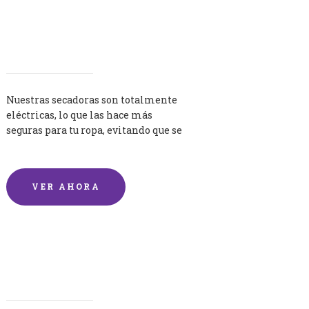
Secadoras
Nuestras secadoras son totalmente
eléctricas, lo que las hace más
seguras para tu ropa, evitando que se
queme por exceso de temperatura.
VER AHORA
Lavandería por Kilo