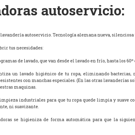
doras autoservicio:
avandería autoservicio. Tecnología alemana nueva, silenciosa y
rir tus necesidades:
ramas de lavado, que van desde el lavado en frío, hasta los 60º 
antiza un lavado higiénico de tu ropa, eliminando bacterias, 
resistentes con manchas especiales. (En las otras lavanderías s
uestras maquinas.
limpieza industriales para que tu ropa quede limpia y suave c
nte, ni suavizante.
adoras se higieniza de forma automática para que la siguien