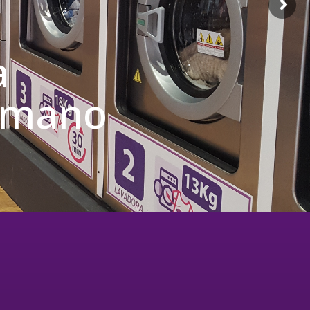
a
u mano