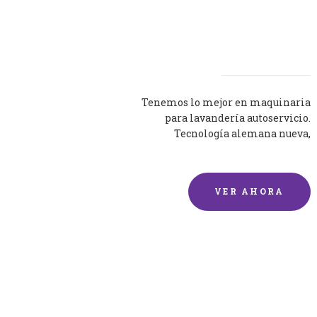
Lavadoras
Tenemos lo mejor en maquinaria
para lavandería autoservicio.
Tecnología alemana nueva,
silenciosa y eficaz.
VER AHORA
Lavado de mantas y
edredones por encargo