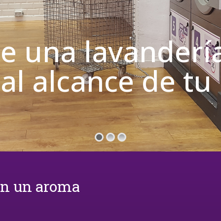
de una lavanderí
 al alcance de t
on un aroma