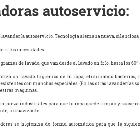
doras autoservicio:
avandería autoservicio. Tecnología alemana nueva, silenciosa y
rir tus necesidades:
ramas de lavado, que van desde el lavado en frío, hasta los 60º 
antiza un lavado higiénico de tu ropa, eliminando bacterias, 
resistentes con manchas especiales. (En las otras lavanderías s
uestras maquinas.
limpieza industriales para que tu ropa quede limpia y suave c
nte, ni suavizante.
adoras se higieniza de forma automática para que la siguien