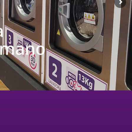
a
u mano