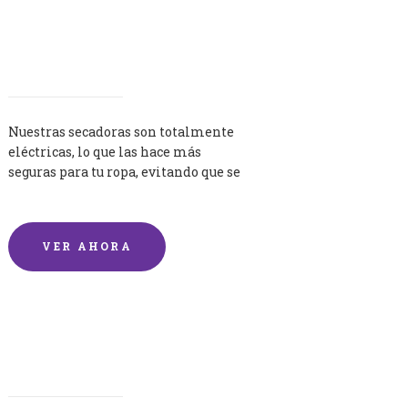
Secadoras
Nuestras secadoras son totalmente
eléctricas, lo que las hace más
seguras para tu ropa, evitando que se
queme por exceso de temperatura.
VER AHORA
Lavandería por Kilo