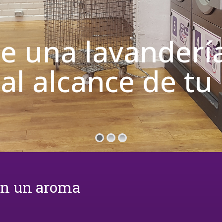
de una lavanderí
 al alcance de t
on un aroma