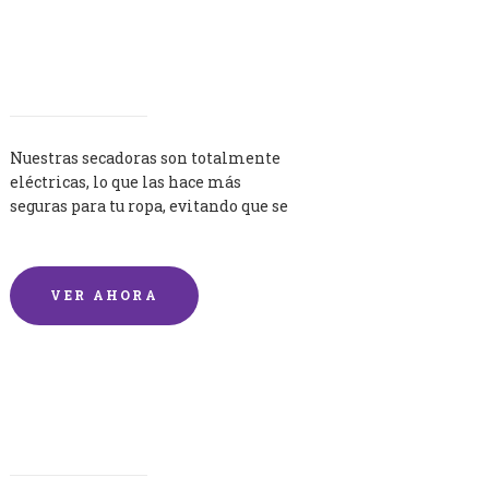
Secadoras
Nuestras secadoras son totalmente
eléctricas, lo que las hace más
seguras para tu ropa, evitando que se
queme por exceso de temperatura.
VER AHORA
Lavandería por Kilo