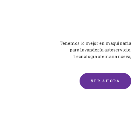
Lavadoras
Tenemos lo mejor en maquinaria
para lavandería autoservicio.
Tecnología alemana nueva,
silenciosa y eficaz.
VER AHORA
Lavado de mantas y
edredones por encargo