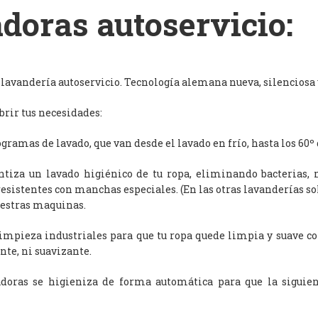
doras autoservicio:
avandería autoservicio. Tecnología alemana nueva, silenciosa y
rir tus necesidades:
ramas de lavado, que van desde el lavado en frío, hasta los 60º 
antiza un lavado higiénico de tu ropa, eliminando bacterias, 
resistentes con manchas especiales. (En las otras lavanderías s
uestras maquinas.
limpieza industriales para que tu ropa quede limpia y suave c
nte, ni suavizante.
adoras se higieniza de forma automática para que la siguien