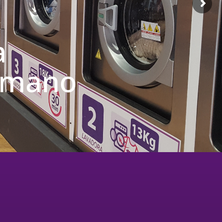
a
u mano