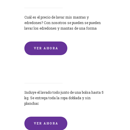
Cuál es el precio de lavar mis mantas y
edredones? Con nosotros se pueden se pueden
lavar los edredones y mantas de una forma
rápida y...
VER AHORA
Lavandería por Kilo
Incluye el lavado todo junto de una bolsa hasta 5
kg. Se entrega toda la ropa doblada y sin
planchar.
VER AHORA