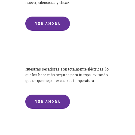
nueva, silenciosa y eficaz.
VER AHORA
Secadoras
Nuestras secadoras son totalmente eléctricas, lo
que las hace más seguras para tu ropa, evitando
que se queme por exceso de temperatura.
VER AHORA
Lavado de mantas y edredones por
encargo