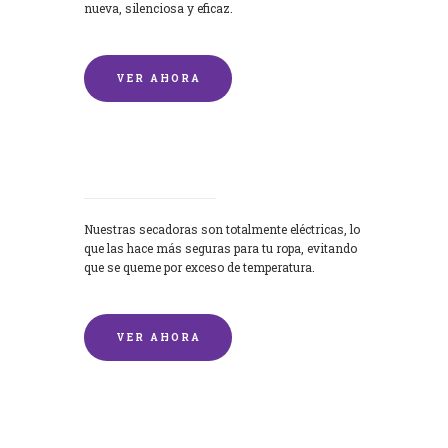
nueva, silenciosa y eficaz.
VER AHORA
Secadoras
Nuestras secadoras son totalmente eléctricas, lo
que las hace más seguras para tu ropa, evitando
que se queme por exceso de temperatura.
VER AHORA
Lavado de mantas y edredones por
encargo