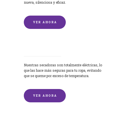
nueva, silenciosa y eficaz.
VER AHORA
Secadoras
Nuestras secadoras son totalmente eléctricas, lo
que las hace más seguras para tu ropa, evitando
que se queme por exceso de temperatura.
VER AHORA
Lavado de mantas y edredones por
encargo