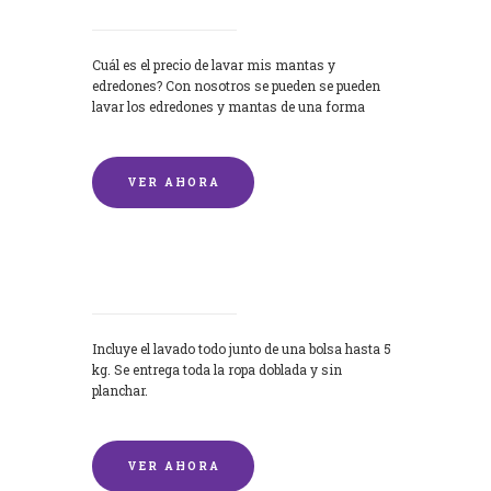
Cuál es el precio de lavar mis mantas y
edredones? Con nosotros se pueden se pueden
lavar los edredones y mantas de una forma
rápida y...
VER AHORA
Lavandería por Kilo
Incluye el lavado todo junto de una bolsa hasta 5
kg. Se entrega toda la ropa doblada y sin
planchar.
VER AHORA