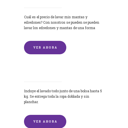
Cuál es el precio de lavar mis mantas y
edredones? Con nosotros se pueden se pueden
lavar los edredones y mantas de una forma
rápida y...
VER AHORA
Lavandería por Kilo
Incluye el lavado todo junto de una bolsa hasta 5
kg. Se entrega toda la ropa doblada y sin
planchar.
VER AHORA