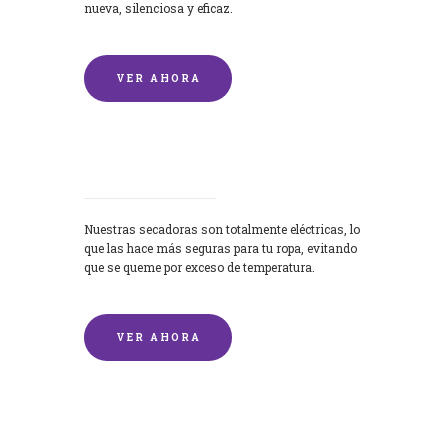
nueva, silenciosa y eficaz.
VER AHORA
Secadoras
Nuestras secadoras son totalmente eléctricas, lo
que las hace más seguras para tu ropa, evitando
que se queme por exceso de temperatura.
VER AHORA
Lavado de mantas y edredones por
encargo